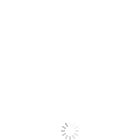
Ana Ll.B.
Toda mi vida he estado buscando una solución a mi
problema, y hasta ahora siempre me decían que era