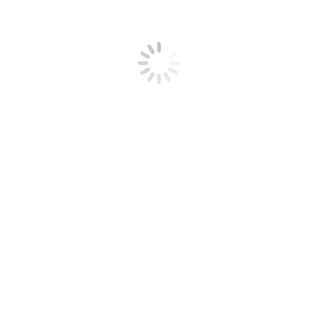
Teresa M.S.
Estética
Por
Dra Susana Fuster
08/06/2020
Deja un comentario
En la clínica Dra. Susana Fuster, trabajamos la