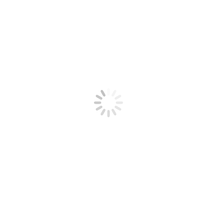
sentido fenomenal y ha conseguido realizar el cambio
radical que yo quería. Ni más ni menos, ahora puedo
sonreir!!